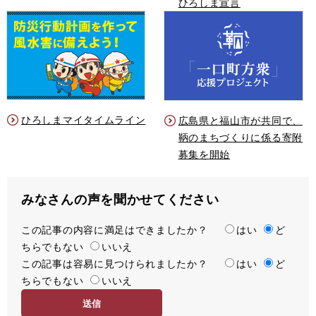
ひろしま宣言
ひろしまマイタイムライン
広島県と福山市が共同で、
鞆のまちづくりに係る寄附
募集を開始
みなさんの声を聞かせてください
この記事の内容に満足はできましたか？
満
はい
ど
ちらでもない
足
いいえ
この記事は容易に見つけられましたか？
度
容
はい
ど
ちらでもない
易
いいえ
度