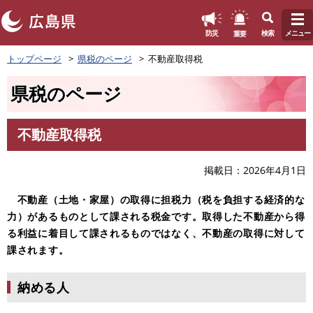
このページの本文へ
重要
防災
検索
メニュー
ペ
トップページ
県税のページ
不動産取得税
ー
ジ
県税のページ
の
先
頭
不動産取得税
で
本
す
文
。
掲載日
2026年4月1日
不動産（土地・家屋）の取得に担税力（税を負担する経済的な
力）があるものとして課される税金です。取得した不動産から得
る利益に着目して課されるものではなく、不動産の取得に対して
課されます。
納める人