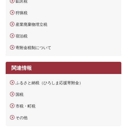
鉱区税
狩猟税
産業廃棄物埋立税
宿泊税
寄附金税制について
関連情報
ふるさと納税（ひろしま応援寄附金）
国税
市税・町税
その他