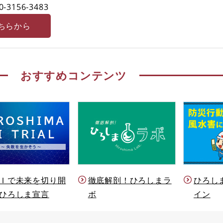
0-3156‐3483
ちらから
おすすめコンテンツ
Ｉで未来を切り開
徹底解剖！ひろしまラ
ひろし
ひろしま宣言
ボ
イン