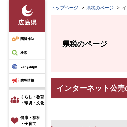
ペ
トップページ
県税のページ
イ
ー
ジ
の
先
頭
閲覧補助
県税のページ
で
す
検索
。
Language
防災情報
インターネット公売
本
文
くらし・教育
・環境・文化
健康・福祉
・子育て