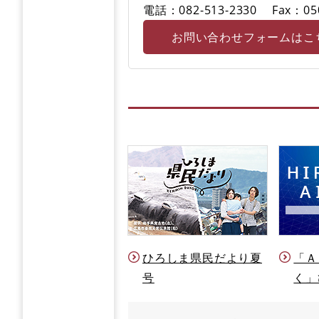
電話：082-513-2330
Fax：05
お問い合わせフォームはこ
ひろしま県民だより夏
「Ａ
号
く」