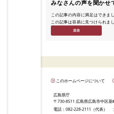
みなさんの声を聞かせ
この記事の内容に満足はでき
満
この記事は容易に見つけられ
足
容
度
易
度
このホームページについて
広島県庁
〒730-8511 広島県広島市中区基町
電話：082-228-2111（代表）