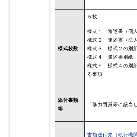
５枚
様式１ 陳述書（個
様式２ 陳述書（法
様式枚数
様式３ 様式２の別
様式４ 陳述書別紙
様式５ 様式４の別
る事項
添付書類
「暴力団員等に該当
等
書類送付先（執行機