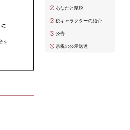
あなたと県税
。
税キャラクターの紹介
」に
公告
産を
県税の公示送達
。