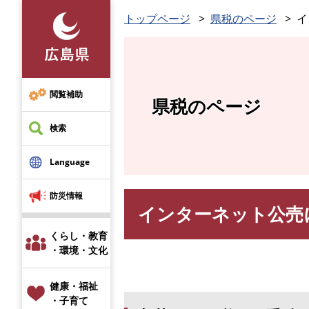
ペ
トップページ
県税のページ
イ
ー
ジ
の
先
頭
閲覧補助
県税のページ
で
す
検索
。
Language
防災情報
インターネット公売
本
文
くらし・教育
・環境・文化
健康・福祉
・子育て