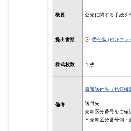
概要
公売に関する手続を
提出書類
委任状 (PDFファイ
様式枚数
１枚
書類送付先（執行機
送付先
備考
売却区分番号をご確
＊売却区分番号例：