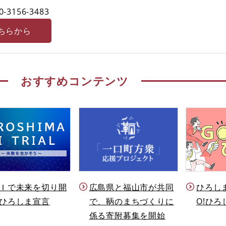
0-3156‐3483
ちらから
おすすめコンテンツ
Ｉで未来を切り開
ひろし
広島県と福山市が共同
ひろしま宣言
O!ひろ
で、鞆のまちづくりに
係る寄附募集を開始