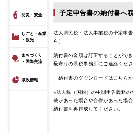
予定申告書の納付書へ
防災・安全
法人県民税・法人事業税の予定申
しごと・産業
・観光
ら）
納付書の金額は訂正することがで
まちづくり
・国際交流
最寄りの県税事務所にご連絡くだ
納付書のダウンロードはこちらか
県政情報
※法人税（国税）の中間申告義務の
載があった場合や合併があった場
納付書を再作成してください。