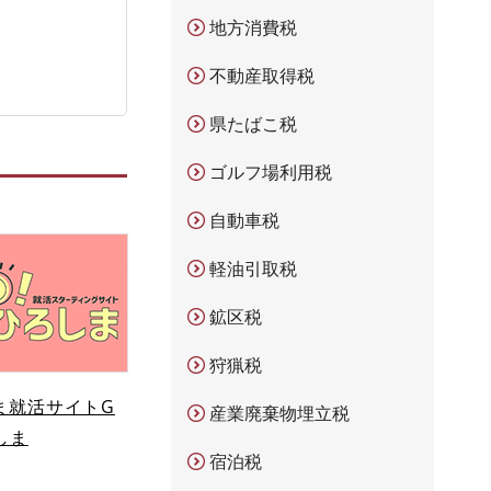
地方消費税
不動産取得税
県たばこ税
ゴルフ場利用税
自動車税
軽油引取税
鉱区税
狩猟税
ま就活サイトG
産業廃棄物埋立税
しま
宿泊税