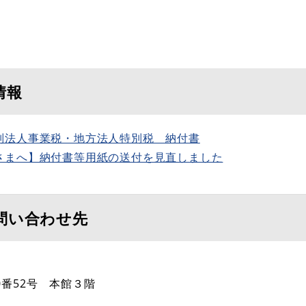
情報
別法人事業税・地方法人特別税 納付書
さまへ】納付書等用紙の送付を見直しました
問い合わせ先
0番52号 本館３階