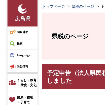
ペ
トップページ
県税のページ
予
ー
ジ
の
先
頭
閲覧補助
県税のページ
で
す
検索
。
Language
防災情報
予定申告（法人県民
本
文
しました
くらし・教育
・環境・文化
健康・福祉
・子育て