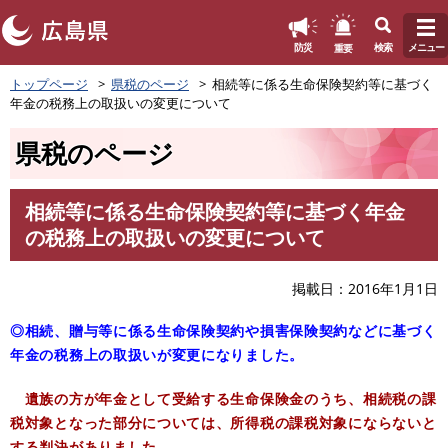
このページの本文へ
重要
防災
検索
メニュー
ペ
トップページ
県税のページ
相続等に係る生命保険契約等に基づく
ー
年金の税務上の取扱いの変更について
ジ
の
県税のページ
先
頭
で
相続等に係る生命保険契約等に基づく年金
す
本
の税務上の取扱いの変更について
。
文
掲載日
2016年1月1日
◎相続、贈与等に係る生命保険契約や損害保険契約などに基づく
年金の税務上の取扱いが変更になりました。
遺族の方が年金として受給する生命保険金のうち、相続税の課
税対象となった部分については、所得税の課税対象にならないと
する判決がありました。