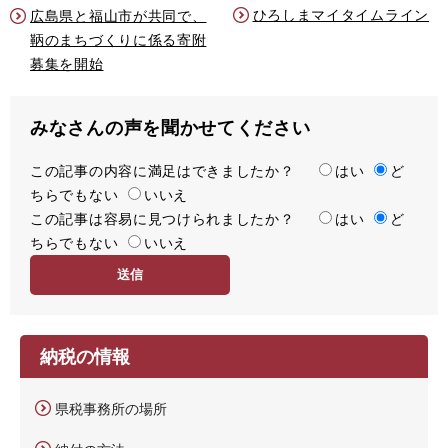
ひろしまマイタイムライン
広島県と福山市が共同で、
鞆のまちづくりに係る寄附
募集を開始
みなさんの声を聞かせてください
この記事の内容に満足はできましたか？
満
はい
ど
ちらでもない
足
いいえ
この記事は容易に見つけられましたか？
度
容
はい
ど
ちらでもない
易
いいえ
度
納税の情報
県税事務所の場所