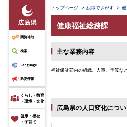
ペ
トップページ
組織でさがす
健
ー
ジ
健康福祉総務課
の
本
先
文
頭
閲覧補助
で
主な業務内容
す
検索
。
Language
福祉保健部内の組織、人事、予算な
防災情報
くらし・教育
・環境・文化
広島県の人口変化につい
健康・福祉
・子育て