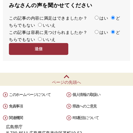
みなさんの声を聞かせてください
この記事の内容に満足はできましたか？
満
はい
ど
ちらでもない
足
いいえ
この記事は容易に見つけられましたか？
度
容
はい
ど
ちらでもない
易
いいえ
度
ページの先頭へ
このホームページについて
個人情報の取扱い
免責事項
県政へのご意見
関連機関
RSS配信について
広島県庁
〒730-8511 広島県広島市中区基町10-52