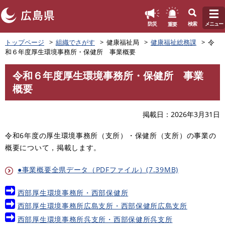
このページの本文へ
重要
防災
検索
メニュー
ペ
トップページ
組織でさがす
健康福祉局
健康福祉総務課
令
ー
和６年度厚生環境事務所・保健所 事業概要
ジ
の
令和６年度厚生環境事務所・保健所 事業
先
本
概要
頭
文
で
す
掲載日
2026年3月31日
。
令和6年度の厚生環境事務所（支所）・保健所（支所）の事業の
概要について，掲載します。
●事業概要全県データ（PDFファイル）(7.39MB)
西部厚生環境事務所・西部保健所
西部厚生環境事務所広島支所・西部保健所広島支所
西部厚生環境事務所呉支所・西部保健所呉支所