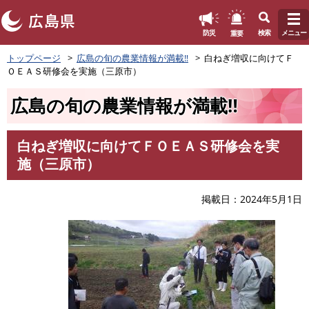
このページの本文へ
重要
防災
検索
メニュー
ペ
トップページ
広島の旬の農業情報が満載‼
白ねぎ増収に向けてＦ
ー
ＯＥＡＳ研修会を実施（三原市）
ジ
の
広島の旬の農業情報が満載‼
先
頭
で
白ねぎ増収に向けてＦＯＥＡＳ研修会を実
す
本
施（三原市）
。
文
掲載日
2024年5月1日