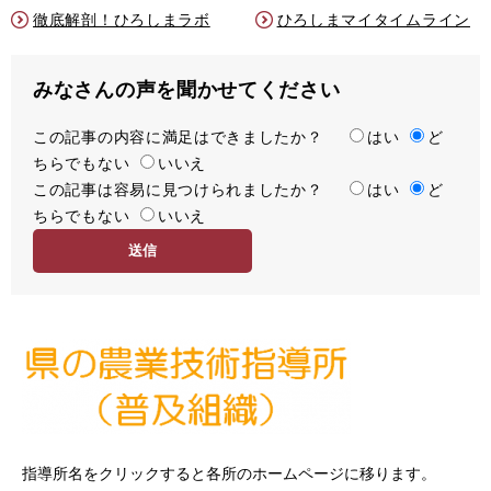
徹底解剖！ひろしまラボ
ひろしまマイタイムライン
みなさんの声を聞かせてください
この記事の内容に満足はできましたか？
満
はい
ど
ちらでもない
足
いいえ
この記事は容易に見つけられましたか？
度
容
はい
ど
ちらでもない
易
いいえ
度
指導所名をクリックすると各所のホームページに移ります。