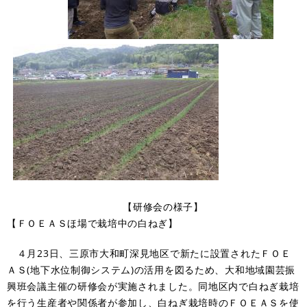
【研修会の様子】
【ＦＯＥＡＳほ場で栽培中の白ねぎ】
４月23日、三原市大和町深見地区で新たに設置されたＦＯＥ
ＡＳ(地下水位制御システム)の活用を図るため、大和地域園芸振
興班会議主催の研修会が実施されました。同地区内で白ねぎ栽培
を行う生産者や関係者が参加し、白ねぎ栽培時のＦＯＥＡＳを使