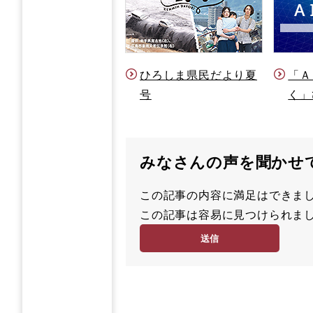
ひろしま県民だより夏
「Ａ
号
く」
みなさんの声を聞かせ
この記事の内容に満足はでき
満
この記事は容易に見つけられ
足
容
度
易
度