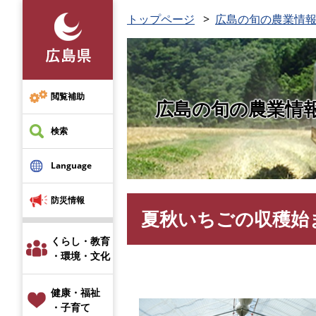
ペ
トップページ
広島の旬の農業情報
ー
ジ
の
先
頭
閲覧補助
広島の旬の農業情
で
す
検索
。
Language
防災情報
夏秋いちごの収穫始
本
文
くらし・教育
・環境・文化
健康・福祉
・子育て