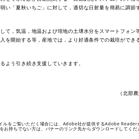
に弱い「夏秋いちご」に対して，適切な日射量を簡易に調節
して，気温，地温および培地の土壌水分をスマートフォン
導入を開始する等，産地では，より好適条件での栽培ができ
るよう引き続き支援していきます。
（北部農
イルをご覧いただく場合には、Adobe社が提供するAdobe Reade
eaderをお持ちでない方は、バナーのリンク先からダウンロードしてく