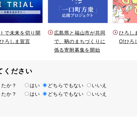
Ｉで未来を切り開
ひろし
広島県と福山市が共同
ひろしま宣言
O!ひろ
で、鞆のまちづくりに
係る寄附募集を開始
てください
ましたか？
はい
どちらでもない
いいえ
ましたか？
はい
どちらでもない
いいえ