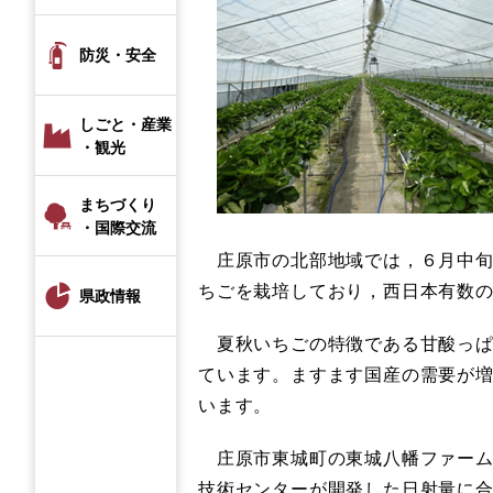
防災・安全
しごと・産業
・観光
まちづくり
・国際交流
庄原市の北部地域では，６月中旬
ちごを栽培しており，西日本有数
県政情報
夏秋いちごの特徴である甘酸っぱ
ています。ますます国産の需要が
います。
庄原市東城町の東城八幡ファーム(
技術センターが開発した日射量に