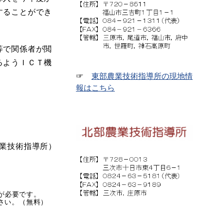
することができ
等で関係者が閲
るようＩＣＴ機
☞
東部農業技術指導所の現地情
報はこちら
業技術指導所）
rが必要です。
ださい。（無料）