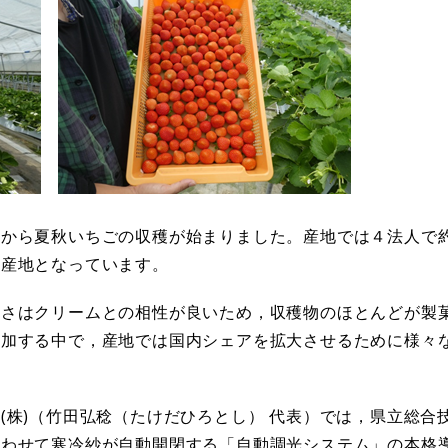
から夏秋いちごの収穫が始まりました。産地では４法人で約
の産地となっています。
さはクリームとの相性が良いため，収穫物のほとんどが製
増加する中で，産地では国内シェアを拡大させるために様々
株)（竹田弘稔（たけだひろとし） 代表）では，県立総合
合わせて寒冷紗が自動開閉する「自動調光システム」の本格