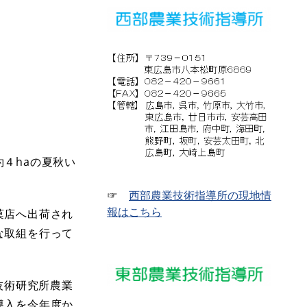
４haの夏秋い
☞
西部農業技術指導所の現地情
報はこちら
菓店へ出荷され
な取組を行って
技術研究所農業
導入を今年度か