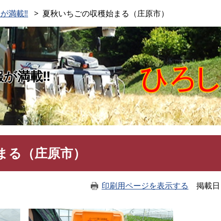
このページの本文へ
が満載‼
夏秋いちごの収穫始まる（庄原市）
報が満載‼
まる（庄原市）
印刷用ページを表示する
掲載日