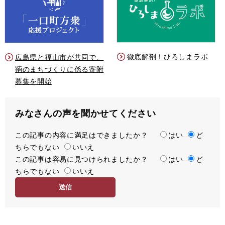
徹底解剖！ひろしまラボ
広島県と福山市が共同で、
鞆のまちづくりに係る寄附
募集を開始
みなさんの声を聞かせてください
この記事の内容に満足はできましたか？
満
はい
ど
ちらでもない
足
いいえ
この記事は容易に見つけられましたか？
度
容
はい
ど
ちらでもない
易
いいえ
度