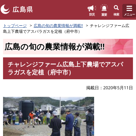
このページの本文へ
重要
防災
検索
メニュー
ペ
トップページ
広島の旬の農業情報が満載‼
チャレンジファーム広
ー
島上下農場でアスパラガスを定植（府中市）
ジ
の
広島の旬の農業情報が満載‼
先
頭
で
チャレンジファーム広島上下農場でアスパ
す
本
ラガスを定植（府中市）
。
文
掲載日
2020年5月11日