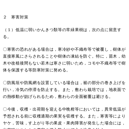
２ 寒害対策
（１）低温に弱いかんきつ類等の常緑果樹は，次の点に留意す
る。
〇寒害の恐れがある場合は，寒冷紗や不織布等で被覆し，樹体が
直接寒風にさらされることや樹体の凍結を防ぐ。特に，苗木，幼
木や改植後間もない若木は寒さに弱いため，コモや不織布等で樹
体を保護する等防寒対策に努める。
〇防風垣や防風網を設置している場合は，裾の部分の巻き上げを
行い，冷気の停滞を防止する。また，敷わら栽培では，地表面で
の熱移動が妨げられるため，敷わらの全面被覆は避ける。
〇今後，収穫・出荷期を迎える中晩柑等においては，異常低温が
予想される前に収穫適期の果実を収穫する。また，寒害等により
ヤケ，苦味，す上がり等の果皮・果肉障害が発生した場合には，