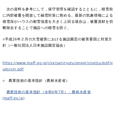
次の資料を参考にして，保守管理を確認するとともに，積雪前
に内部被覆を開放して融雪対策に努める。最新の気象情報による
積雪深がハウスの耐雪強度を大きく上回る場合は，被覆資材を切
断除去することで施設への積雪を防ぐ。
○平成26年２月の大雪被害における施設園芸の被害要因と対策方
針（一般社団法人日本施設園芸協会）
https://www.maff.go.jp/j/seisan/ryutu/engei/sisetsu/pdf/y
uksisin.pdf
○ 農業技術の基本指針（農林水産省）
農業技術の基本指針（令和6年7月）：農林水産省
(maff.go.jp)