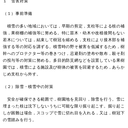
１ 雪害対策
（１）事前準備
積雪の多い地域においては，早期の剪定，支柱等による枝の補
強，果樹棚の補強等に努める。特に苗木・幼木や改植後間もない
若木については，結束して樹冠を縮める，支柱により接木部を補
強する等の対応を講ずる。積雪時の野そ被害を低減するため，樹
幹へのプロテクター等の巻きつけ，忌避剤の塗布や散布，殺そ剤
の投与等の対策に努める。多目的防災網などを設置している果樹
園では，積雪による施設及び樹体の被害を回避するため，あらか
じめ支柱から外す。
（２）除雪・積雪中の対策
安全が確保できる範囲で，樹園地を見回り，除雪を行う。雪に
埋まった枝は沈下しないうちに可能な限り掘り起こす。掘り起こ
しが困難は場合，スコップで雪に切れ目を入れる，又は，樹冠下
の雪踏みを行う。