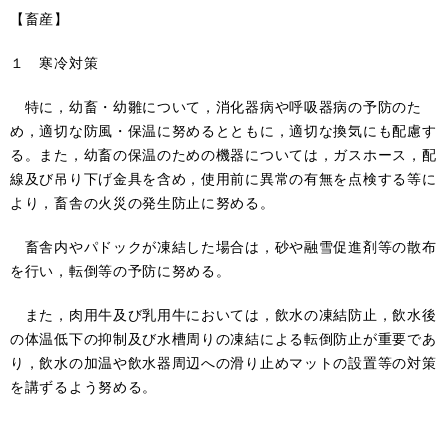
【畜産】
１ 寒冷対策
特に，幼畜・幼雛について，消化器病や呼吸器病の予防のた
め，適切な防風・保温に努めるとともに，適切な換気にも配慮す
る。また，幼畜の保温のための機器については，ガスホース，配
線及び吊り下げ金具を含め，使用前に異常の有無を点検する等に
より，畜舎の火災の発生防止に努める。
畜舎内やパドックが凍結した場合は，砂や融雪促進剤等の散布
を行い，転倒等の予防に努める。
また，肉用牛及び乳用牛においては，飲水の凍結防止，飲水後
の体温低下の抑制及び水槽周りの凍結による転倒防止が重要であ
り，飲水の加温や飲水器周辺への滑り止めマットの設置等の対策
を講ずるよう努める。