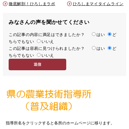
徹底解剖！ひろしまラボ
ひろしまマイタイムライン
みなさんの声を聞かせてください
この記事の内容に満足はできましたか？
満
はい
ど
ちらでもない
足
いいえ
この記事は容易に見つけられましたか？
度
容
はい
ど
ちらでもない
易
いいえ
度
指導所名をクリックすると各所のホームページに移ります。