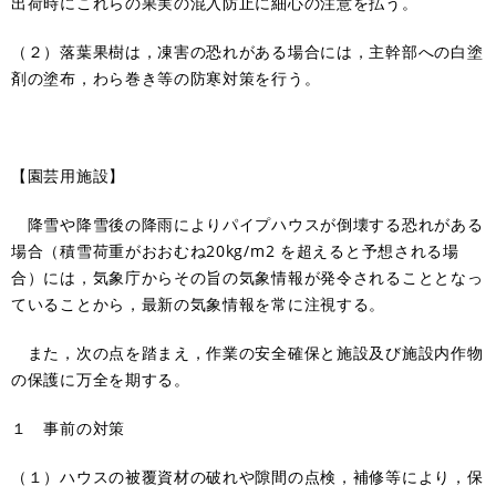
出荷時にこれらの果実の混入防止に細心の注意を払う。
（２）落葉果樹は，凍害の恐れがある場合には，主幹部への白塗
剤の塗布，わら巻き等の防寒対策を行う。
【園芸用施設】
降雪や降雪後の降雨によりパイプハウスが倒壊する恐れがある
場合（積雪荷重がおおむね20kg/m2 を超えると予想される場
合）には，気象庁からその旨の気象情報が発令されることとなっ
ていることから，最新の気象情報を常に注視する。
また，次の点を踏まえ，作業の安全確保と施設及び施設内作物
の保護に万全を期する。
１ 事前の対策
（１）ハウスの被覆資材の破れや隙間の点検，補修等により，保