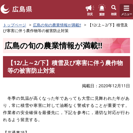
このページの本文へ
重要
防災
検索
メニュー
ペ
トップページ
広島の旬の農業情報が満載‼
【12/上～2/下】積雪及
ー
び寒害に伴う農作物等の被害防止対策
ジ
の
広島の旬の農業情報が満載‼
先
頭
で
【12/上～2/下】積雪及び寒害に伴う農作物
す
本
等の被害防止対策
。
文
掲載日
2020年12月11日
冬季の気温が高くなった年であっても大雪に見舞われた年があ
り，常に積雪や寒害に対して油断なく警戒することが重要です。
作業者の安全確保を最優先に，下記を参考に，適切な対応が行わ
れるよう留意する。
【共通事項】