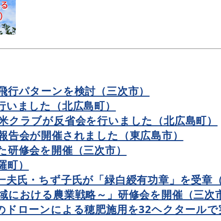
飛行パターンを検討（三次市）
を行いました（北広島町）
米クラブが反省会を行いました（北広島町）
報告会が開催されました（東広島市）
た研修会を開催（三次市）
羅町）
一夫氏・ちず子氏が「緑白綬有功章」を受章
域における農業戦略～」研修会を開催（三次
のドローンによる穂肥施用を32ヘクタールで