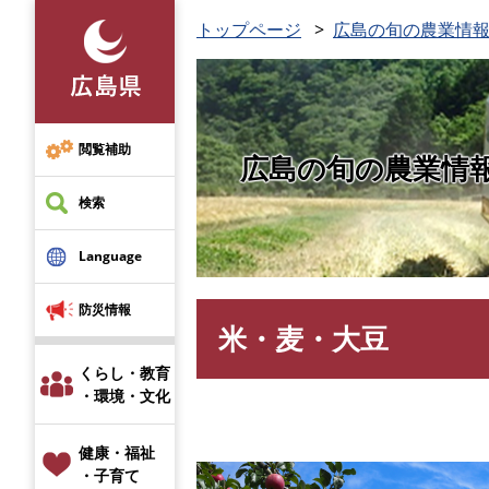
ペ
トップページ
広島の旬の農業情報
ー
ジ
の
先
頭
閲覧補助
広島の旬の農業情
で
す
検索
。
Language
防災情報
米・麦・大豆
本
文
くらし・教育
・環境・文化
健康・福祉
・子育て