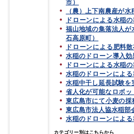
市）
（農）上下南農産が水
ドローンによる水稲の
福山地域の集落法人が
石高原町）
ドローンによる肥料散
水稲のドローン導入効
ドローンによる水稲の
水稲のドローンによる
水稲中干し延長試験を実
省人化が可能なロボッ
東広島市にて小麦の採
東広島市法人協水稲部
水稲のドローンによる
カテゴリー別はこちらから