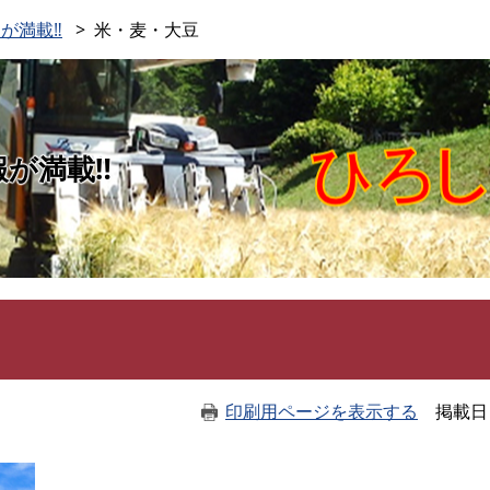
このページの本文へ
が満載‼
米・麦・大豆
報が満載‼
印刷用ページを表示する
掲載日