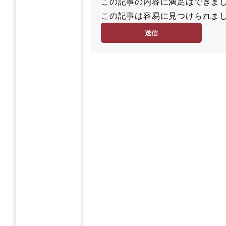
この記事の内容に満足はでき
満
この記事は容易に見つけられ
足
容
度
易
度