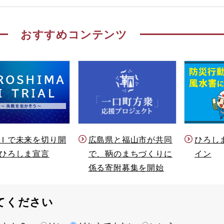
おすすめコンテンツ
Ｉで未来を切り開
ひろし
広島県と福山市が共同
ひろしま宣言
イン
で、鞆のまちづくりに
係る寄附募集を開始
てください