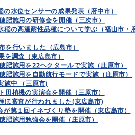
稲の水位センサーの成果発表（府中市）
穂肥施用の研修会を開催（三次市）
水稲の高温耐性品種について学ぶ（福山市・
布を行いました（広島市）
果を調査（東広島市）
穂肥施用を22ヘクタールで実施（庄原市）
穂肥施用を自動航行モードで実施（庄原市）
施中 （三原市)
ト田植機の実演会を開催（三原市）
種ほ審査が行われました(東広島市)
会が第１回イネづくり塾を開催（東広島市）
穂肥施用勉強会を開催（庄原市）