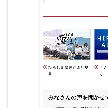
ひろしま県民だより夏
「Ａ
号
く」
みなさんの声を聞かせ