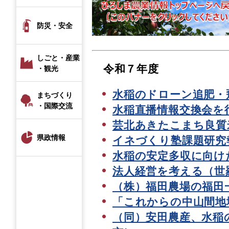
防災・安全
しごと・産業
令和７年度
・観光
水稲のドローン追肥・
まちづくり
・国際交流
​水稲直播情報交換会
芸北あきたこまち良質
県政情報
イネづくり塾課題研究
水稲の安定多収に向け
法人経営を考える（世
（株）福田農場の福田
「これからの中山間地
（同）安田農産、水稲