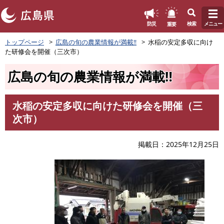
このページの本文へ
重要
防災
検索
メニュー
ペ
トップページ
広島の旬の農業情報が満載‼
水稲の安定多収に向け
ー
た研修会を開催（三次市）
ジ
の
広島の旬の農業情報が満載‼
先
頭
で
水稲の安定多収に向けた研修会を開催（三
す
本
次市）
。
文
掲載日
2025年12月25日