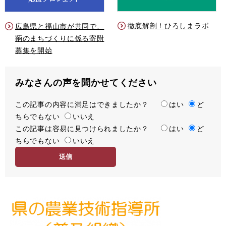
徹底解剖！ひろしまラボ
広島県と福山市が共同で、
鞆のまちづくりに係る寄附
募集を開始
みなさんの声を聞かせてください
この記事の内容に満足はできましたか？
満
はい
ど
ちらでもない
足
いいえ
この記事は容易に見つけられましたか？
度
容
はい
ど
ちらでもない
易
いいえ
度