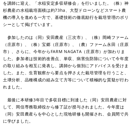
を講師に迎え、「水稲安定多収研修会」を行いました。（株）神
杉農産の水稲栽培面積は約73ha、大型ドローンなどスマート農
機の導入を進める一方で、基礎技術の徹底励行を栽培管理のポリ
シーとして掲げています。
参加したのは（同）安田農産（三次市）、（株）岡崎ファーム
（庄原市）、（株）宝郷（庄原市）、（農）ファーム永田（庄原
市）、さらに、今年からFARM NAGATA（庄原市）が加わりま
した。参加者は技術的改善点、単収、病害虫防除について今年度
の取り組みを相互に発表し、講師から個別にアドバイスを受けま
した。また、生育観察から要点を押さえた栽培管理を行うこと、
土壌分析、品種構成の組み立て方等について積極的な質疑が行わ
れました。
最後に本研修3年目で多収目標に到達した（同）安田農産に対
して、岡信専務取締役から修了証が授与されました。今年度は
（同）安田農産らを中心とした現地研修も開催され、会員間で共
に学びました。