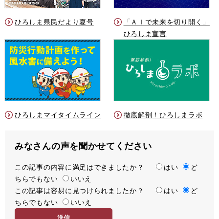
ひろしま県民だより夏号
「ＡＩで未来を切り開く」
ひろしま宣言
ひろしまマイタイムライン
徹底解剖！ひろしまラボ
みなさんの声を聞かせてください
この記事の内容に満足はできましたか？
満
はい
ど
ちらでもない
足
いいえ
この記事は容易に見つけられましたか？
度
容
はい
ど
ちらでもない
易
いいえ
度