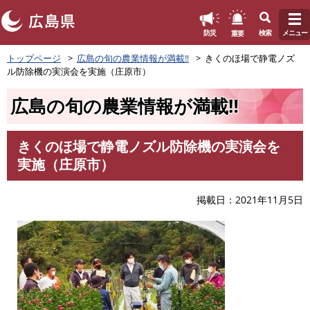
このページの本文へ
重要
防災
検索
メニュー
ペ
トップページ
広島の旬の農業情報が満載‼
きくのほ場で静電ノズ
ー
ル防除機の実演会を実施（庄原市）
ジ
の
広島の旬の農業情報が満載‼
先
頭
で
きくのほ場で静電ノズル防除機の実演会を
す
本
実施（庄原市）
。
文
掲載日
2021年11月5日