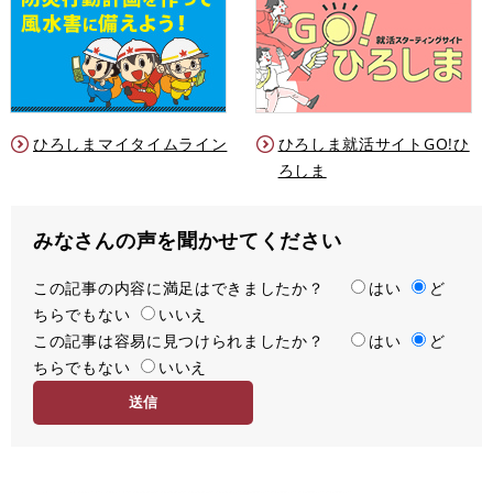
ひろしまマイタイムライン
ひろしま就活サイトGO!ひ
ろしま
みなさんの声を聞かせてください
この記事の内容に満足はできましたか？
満
はい
ど
ちらでもない
足
いいえ
この記事は容易に見つけられましたか？
度
容
はい
ど
ちらでもない
易
いいえ
度