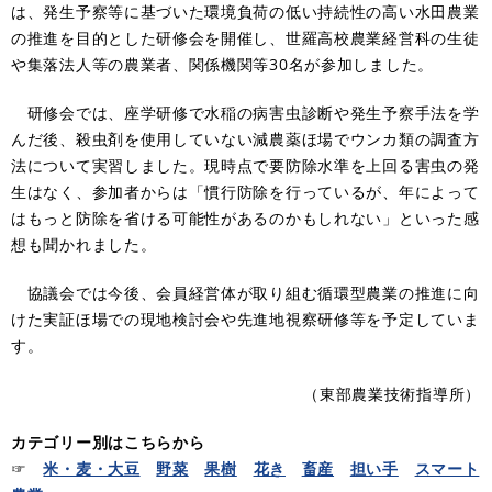
は、発生予察等に基づいた環境負荷の低い持続性の高い水田農業
の推進を目的とした研修会を開催し、世羅高校農業経営科の生徒
や集落法人等の農業者、関係機関等30名が参加しました。
研修会では、座学研修で水稲の病害虫診断や発生予察手法を学
んだ後、殺虫剤を使用していない減農薬ほ場でウンカ類の調査方
法について実習しました。現時点で要防除水準を上回る害虫の発
生はなく、参加者からは「慣行防除を行っているが、年によって
はもっと防除を省ける可能性があるのかもしれない」といった感
想も聞かれました。
協議会では今後、会員経営体が取り組む循環型農業の推進に向
けた実証ほ場での現地検討会や先進地視察研修等を予定していま
す。
（東部農業技術指導所）
カテゴリー別はこちらから
☞
米・麦・大豆
野菜
果樹
花き
畜産
担い手
スマート