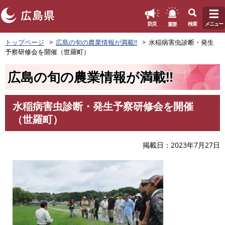
このページの本文へ
重要
防災
検索
メニュー
ペ
トップページ
広島の旬の農業情報が満載‼
水稲病害虫診断・発生
ー
予察研修会を開催（世羅町）
ジ
の
広島の旬の農業情報が満載‼
先
頭
で
水稲病害虫診断・発生予察研修会を開催
す
本
（世羅町）
。
文
掲載日
2023年7月27日