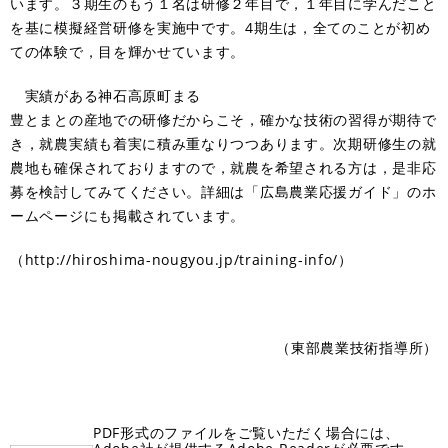
います。３期生のもう１名は研修２年目で，１年目に学んだこと
を基に模擬経営研修を実施中です。4期生は，全てのことが初め
ての体験で，目を輝かせています。
実績がある神石高原町まる
豊とまとの産地での研修だからこそ，確かな技術の習得が期待で
き，就農実績も着実に積み重なりつつあります。次期研修生の就
農地も確保されておりますので，就農を希望される方は，是非応
募を検討してみてください。詳細は「広島農業応援ガイド」のホ
ームページにも掲載されています。
（
http://hiroshima-nougyou.jp/training-info/）
（東部農業技術指導所）
PDF形式のファイルをご覧いただく場合には、