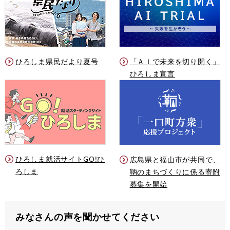
ひろしま県民だより夏号
「ＡＩで未来を切り開く」
ひろしま宣言
ひろしま就活サイトGO!ひ
広島県と福山市が共同で、
ろしま
鞆のまちづくりに係る寄附
募集を開始
みなさんの声を聞かせてください