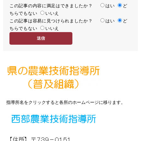
この記事の内容に満足はできましたか？
満
はい
ど
ちらでもない
足
いいえ
この記事は容易に見つけられましたか？
度
容
はい
ど
ちらでもない
易
いいえ
度
指導所名をクリックすると各所のホームページに移ります。