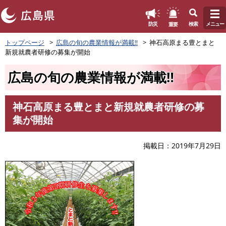
このページの本文へ
重要
防災
検索
メニュー
ペ
トップページ
広島の旬の農業情報が満載‼
神石高原まる豊とまと
ー
新規就農者研修の募集が開始
ジ
の
広島の旬の農業情報が満載‼
先
頭
で
神石高原まる豊とまと新規就農者研修の募
す
本
集が開始
。
文
掲載日
2019年7月29日