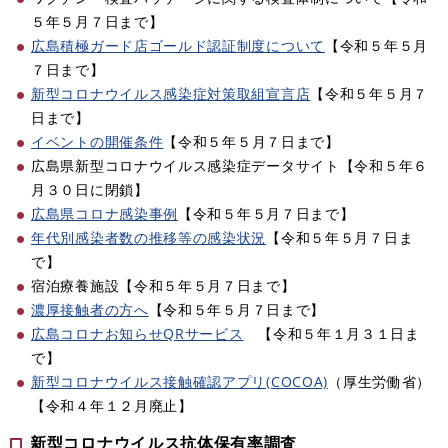
５年５月７日まで】​​
広島積極ガード店ゴールド認証制度について
【令和５年５月
７日まで】​
新型コロナウイルス感染症対策取組宣言店
【令和５年５月７
日まで】​
イベントの開催条件
【令和５年５月７日まで】
広島県新型コロナウイルス感染症データサイト【令和５年６
月３０日に閉鎖】​
広島県コロナ感染事例
【令和５年５月７日まで】
年代別感染者数の推移等の感染状況
【令和５年５月７日ま
で】​​
宿泊療養施設【令和５年５月７日まで】​​​
濃厚接触者の方へ
【令和５年５月７日まで】
広島コロナお知らせQRサービス
【令和５年１月３１日ま
で】
新型コロナウイルス接触確認アプリ(COCOA)
（厚生労働省）
【令和４年１２月廃止】​
新型コロナウイルス抗体保有率調査