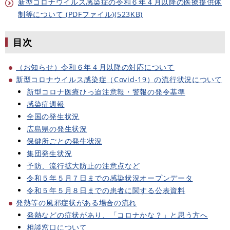
新型コロナウイルス感染症の令和６年４月以降の医療提供体
制等について (PDFファイル)(523KB)
目次
（お知らせ）令和６年４月以降の対応について
新型コロナウイルス感染症（Covid-19）の流行状況について
新型コロナ医療ひっ迫注意報・警報の発令基準
感染症週報
全国の発生状況
広島県の発生状況
保健所ごとの発生状況
集団発生状況
予防、流行拡大防止の注意点など
令和５年５月７日までの感染状況オープンデータ
令和５年５月８日までの患者に関する公表資料
発熱等の風邪症状がある場合の流れ
発熱などの症状があり、「コロナかな？」と思う方へ
相談窓口について