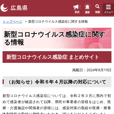
このページの本文へ
重要
防災
検索
メニュー
ペ
トップページ
新型コロナウイルス感染症に関する情報
ー
ジ
新型コロナウイルス感染症に関す
の
先
る情報
頭
で
す
新型コロナウイルス感染症 まとめサイト
本
。
文
掲載日
2024年8月19日
（お知らせ）令和６年４月以降の対応について
新型コロナウイルス感染症については、令和２年３月に県内で初
めて感染者が確認されて以降、県民や事業者の皆様をはじめ、医
療・介護施設や関係者の皆様には、感染対策の取組や医療・療養
体制確保の取組に御協力いただき、誠にありがとうございまし