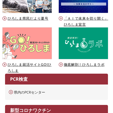
ひろしま県民だより夏号
「ＡＩで未来を切り開く」
ひろしま宣言
ひろしま就活サイトGO!ひ
徹底解剖！ひろしまラボ
ろしま
PCR検査
県内のPCRセンター
新型コロナワクチン