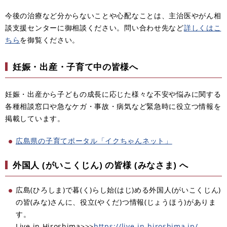
今後の治療など分からないことや心配なことは、主治医やがん相
談支援センターに御相談ください。問い合わせ先など
詳しくはこ
ちら
を御覧ください。
妊娠・出産・子育て中の皆様へ
妊娠・出産から子どもの成長に応じた様々な不安や悩みに関する
各種相談窓口や急なケガ・事故・病気など緊急時に役立つ情報を
掲載しています。
広島県の子育てポータル「イクちゃんネット」
外国人 (がいこくじん) の皆様 (みなさま) へ
広島(ひろしま)で暮(く)らし始(はじ)める外国人(がいこくじん)
の皆(みな)さんに、役立(やくだ)つ情報(じょうほう)がありま
す。
Live in Hiroshima>>>
https://live-in-hiroshima.jp/