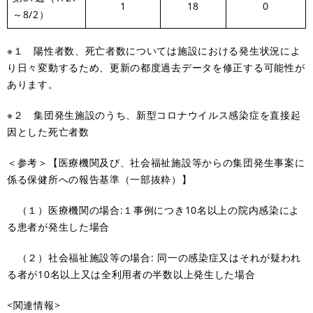
1
18
0
～8/2）
※１ 陽性者数、死亡者数については施設における発生状況によ
り日々変動するため、更新の都度過去データを修正する可能性が
あります。
※２ 集団発生施設のうち、新型コロナウイルス感染症を直接起
因とした死亡者数
＜参考＞【医療機関及び、社会福祉施設等からの集団発生事案に
係る保健所への報告基準（一部抜粋）】
（１）医療機関の場合:１事例につき10名以上の院内感染によ
る患者が発生した場合
（２）社会福祉施設等の場合: 同一の感染症又はそれが疑われ
る者が10名以上又は全利用者の半数以上発生した場合
<関連情報>