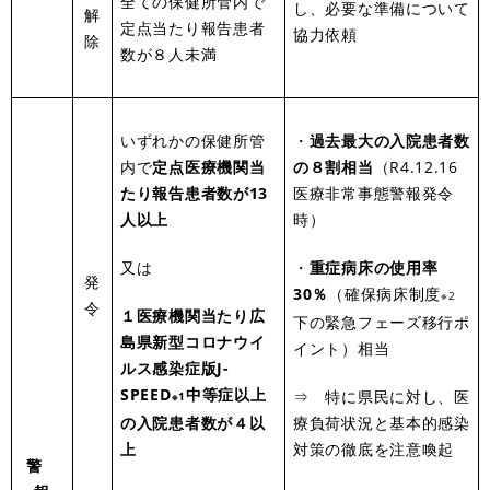
全ての保健所管内で
し、必要な準備について
解
定点当たり報告患者
協力依頼
除
数が８人未満
いずれかの保健所管
・
過去最大の入院患者数
内で
定点医療機関当
の８割相当
（R4.12.16
たり報告患者数が13
医療非常事態警報発令
人以上
時）
又は
・
重症病床の使用率
発
30％
（確保病床制度
※2
令
１医療機関当たり広
下の緊急フェーズ移行ポ
島県新型コロナウイ
イント）相当
ルス感染症版J-
SPEED
中等症以上
⇒ 特に県民に対し、医
※1
の入院患者数が４以
療負荷状況と基本的感染
上
対策の徹底を注意喚起
警