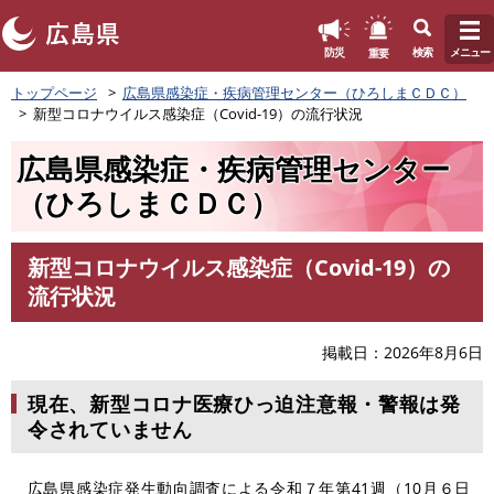
このページの本文へ
重要
防災
検索
メニュー
ペ
トップページ
広島県感染症・疾病管理センター（ひろしまＣＤＣ）
ー
新型コロナウイルス感染症（Covid-19）の流行状況
ジ
の
広島県感染症・疾病管理センター
先
頭
（ひろしまＣＤＣ）
で
す
。
新型コロナウイルス感染症（Covid-19）の
本
流行状況
文
掲載日
2026年8月6日
現在、新型コロナ医療ひっ迫注意報・警報は発
令されていません
広島県感染症発生動向調査による令和７年第41週（10月６日