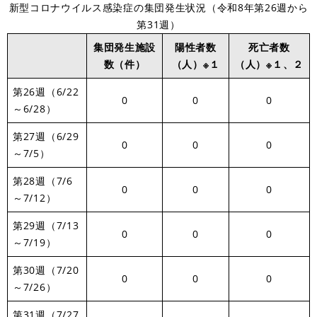
新型コロナウイルス感染症の集団発生状況（令和8年第26週から
第31週）
集団発生施設
陽性者数
死亡者数
数（件）
（人）※１
（人）※１、２
第26週（6/22
0
0
0
～6/28）
第27週（6/29
0
0
0
～7/5）
第28週（7/6
0
0
0
～7/12）
第29週（7/13
0
0
0
～7/19）
第30週（7/20
0
0
0
～7/26）
第31週（7/27