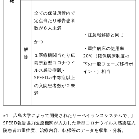
報
全ての保健所管内で
定点当たり報告患者
数が８人未満
・注意報解除と同じ
かつ
・重症病床の使用率
解
１医療機関当たり広
20％（確保病床制度
除
※2
島県新型コロナウイ
下の一般フェーズ移行ポ
ルス感染症版J-
イント）相当
SPEED
中等症以上
※1
の入院患者数が２未
満
※1 広島大学によって開発されたサーベイランスシステムで、J-
SPEED報告協力医療機関が入力した新型コロナウイルス感染症入
院患者の重症度、治療内容、転帰等のデータを収集・分析。