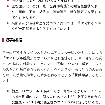
潜伏期間は１～10日（通常２～４日）です。
主な症状は、発熱、咳、全身倦怠感等の感冒様症状であ
り、頭痛、下痢、結膜炎、嗅覚障害、味覚障害等を呈する
場合もあります。
高齢者及び基礎疾患を持つ方においては、重症化するリス
クが一定程度あると考えられています。
感染経路
空中に浮遊するウイルスを含むエアロゾルを吸い込むことによる
「エアロゾル感染」
とウイルスを含む飛沫が口、鼻、目などの露
出した粘膜に付着することによる
「飛沫（ひまつ）感染」
、ウイ
ルスを含む飛沫を直接触ったか、ウイルスが付着したものの表面
を触った手指で露出した粘膜を触ることよる
「接触感染」
があり
ます。
新型コロナウイルス感染症では、鼻やのどからのウイルス
の排出期間の長さに個人差がありますが、発症２日前から
発症後７～10日間は感染性のウイルスを排出しているとい