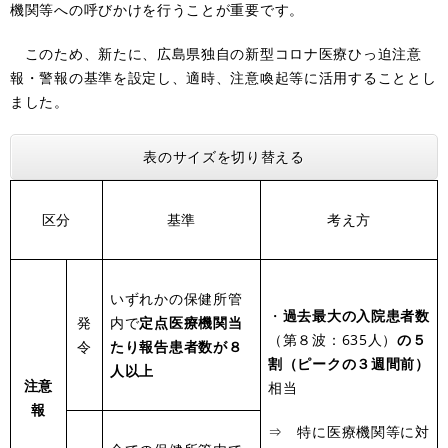
機関等への呼びかけを行うことが重要です。
このため、新たに、広島県独自の新型コロナ医療ひっ迫注意
報・警報の基準を設定し、適時、注意喚起等に活用することとし
ました。
表のサイズを切り替える
区分
基準
考え方
いずれかの保健所管
・
過去最大の入院患者数
発
内で
定点医療機関当
（第８波：635人）
の５
令
たり報告患者数が８
割（ピークの３週間前）
人以上
注意
相当
報
⇒ 特に医療機関等に対