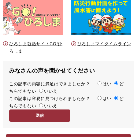
ひろしま就活サイトGO!ひ
ひろしまマイタイムライン
ろしま
みなさんの声を聞かせてください
この記事の内容に満足はできましたか？
満
はい
ど
ちらでもない
足
いいえ
この記事は容易に見つけられましたか？
度
容
はい
ど
ちらでもない
易
いいえ
度