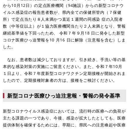
から10月12日）の定点医療機関（94施設）からの新型コロナウ
イルス感染症の報告患者数が、県内全ての保健所管内（７保健
所）で定点当たり８人未満かつ直近１週間の同感染 症の入院者
数（中等症以上）が１協力医療機関当たり２人未満となり、警報
継続基準値を下回ったため、 令和７年９月18 日に発令した新型
コロナ医療ひっ迫警報を10 月16 日に解除（注意報を含む）しま
した。
なお、患者数は減少しておりますが、引き続き、手洗い等の基
本的な感染対策の実施にご留意ください。また、令和７年10月
１日より、令和７年度新型コロナワクチン定期接種が開始されま
したので、定期接種対象者の方は、接種をご検討ください。
新型コロナ医療ひっ迫注意報・警報の発令基準
新型コロナウイルス感染症においては、流行時の医療への負荷が
主たる課題の一つであり、今後、感染が拡大したとしても、医療
提供体制を確保するためには、早期に、県民への注意喚起や医療