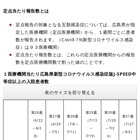
定点当たり報告数とは
定点報告の対象となる五類感染症については、広島県が指
定した医療機関（定点医療機関）から、１週間ごとに患者
数が報告されます。（Covid-19(新型コロナウイルス感染
症）は９３医療機関）
定点当たり報告数とは、これらの定点医療機関からの報告
数を定点医療機関数で割った値のことです。
１医療機関当たり広島県新型コロナウイルス感染症版J-SPEED中
等症以上の入院患者数
表のサイズを切り替える
第26週
第29週
第30週
第27週
第28週
第31週
（6/22
（7/13
（7/20
（6/29
（7/6～
（7/27
～6/2
～
～7/2
～7/5）
7/12）
～8/2）
8）
7/19）
6）