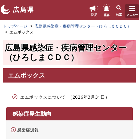
このページの本文へ
重要
防災
検索
メニュー
ペ
トップページ
広島県感染症・疾病管理センター（ひろしまＣＤＣ）
ー
エムポックス
ジ
の
広島県感染症・疾病管理センター
先
頭
（ひろしまＣＤＣ）
で
す
。
エムポックス
本
文
エムポックスについて
2026年3月31日
感染症発生動向
感染症週報