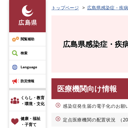
ペ
トップページ
広島県感染症・疾
ー
ジ
の
先
頭
閲覧補助
広島県感染症・疾
で
す
検索
。
Language
防災情報
医療機関向け情報
本
文
くらし・教育
・環境・文化
感染症発生届の電子化のお願
健康・福祉
定点医療機関の配置状況
2
・子育て