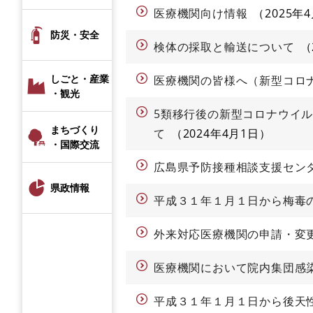
医療機関向け情報
2025年
防災・安全
検体の採取と輸送について
しごと・産業
医療機関の皆様へ（新型コロ
・観光
5類移行後の新型コロナウイ
まちづくり
て
2024年4月1日
・国際交流
広島県予防接種相談支援セン
県政情報
平成３１年１月１日から梅毒
外来対応医療機関の申請・変
医療機関において院内集団感
平成３１年１月１日から後天