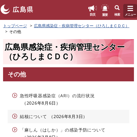
このページの本文へ
重要
防災
検索
メニュー
ペ
トップページ
広島県感染症・疾病管理センター（ひろしまＣＤＣ）
ー
その他
ジ
の
広島県感染症・疾病管理センター
先
頭
（ひろしまＣＤＣ）
で
す
。
その他
本
文
急性呼吸器感染症（ARI）の流行状況
2026年8月6日
結核について
2026年8月3日
「麻しん（はしか）」の感染予防について