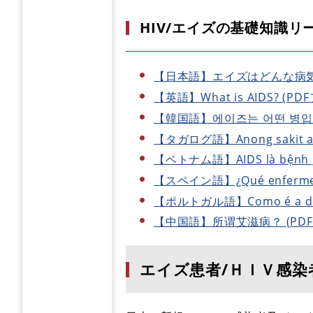
HIV/エイズの基礎知識リ
【日本語】エイズはどんな病気？ 
【英語】What is AIDS? (PD
【韓国語】에이즈는 어떤 병입니까
【タガログ語】Anong sakit an
【ベトナム語】AIDS là bệnh g
【スペイン語】¿Qué enfermeda
【ポルトガル語】Como é a doe
【中国語】所谓艾滋病？ (PDFフ
エイズ患者/ＨＩＶ感染