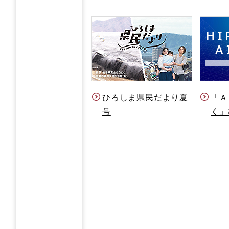
ひろしま県民だより夏
「Ａ
号
く」