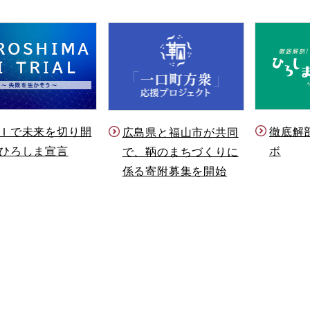
Ｉで未来を切り開
徹底解
広島県と福山市が共同
ひろしま宣言
ボ
で、鞆のまちづくりに
係る寄附募集を開始