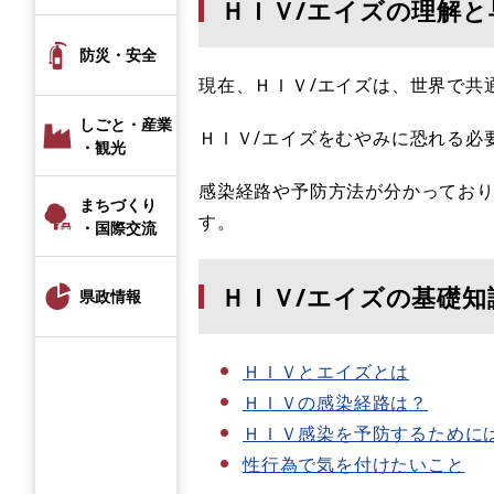
ＨＩＶ/エイズの理解
防災・安全
現在、ＨＩＶ/エイズは、世界で共
しごと・産業
ＨＩＶ/エイズをむやみに恐れる必
・観光
感染経路や予防方法が分かってお
まちづくり
す。
・国際交流
ＨＩＶ/エイズの基礎知
県政情報
ＨＩＶとエイズとは
ＨＩＶの感染経路は？
ＨＩＶ感染を予防するために
性行為で気を付けたいこと