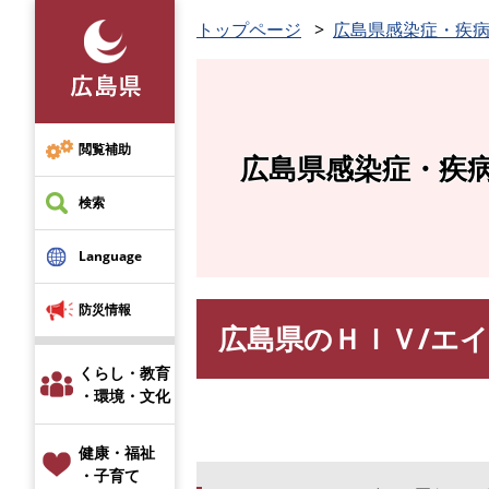
ペ
トップページ
広島県感染症・疾
ー
ジ
の
先
頭
閲覧補助
広島県感染症・疾
で
す
検索
。
Language
防災情報
広島県のＨＩＶ/エ
本
文
くらし・教育
・環境・文化
健康・福祉
・子育て