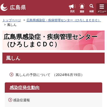
このページの本文へ
重要
防災
検索
メニュー
ペ
トップページ
広島県感染症・疾病管理センター（ひろしまＣＤＣ）
ー
風しん
ジ
の
広島県感染症・疾病管理センター
先
頭
（ひろしまＣＤＣ）
で
す
。
風しん
本
文
風しんの予防について
2024年6月19日
感染症発生動向
感染症週報