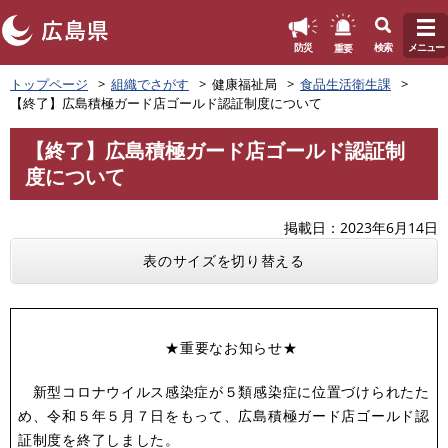
このページの本文へ
重要
防災
検索
メニュー
ペ
トップページ
組織でさがす
健康福祉局
食品生活衛生課
ー
【終了】広島積極ガード店ゴールド認証制度について
ジ
の
【終了】広島積極ガード店ゴールド認証制
先
本
度について
頭
文
で
す
掲載日
2023年6月14日
。
表のサイズを切り替える
★重要なお知らせ★
新型コロナウイルス感染症が５類感染症に位置づけられたた
め、令和５年５月７日をもって、広島積極ガード店ゴールド認
証制度を終了しました。