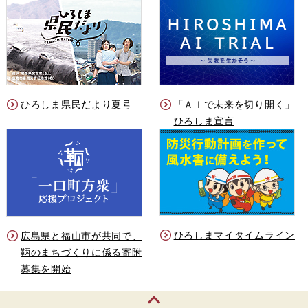
ひろしま県民だより夏号
「ＡＩで未来を切り開く」
ひろしま宣言
ひろしまマイタイムライン
広島県と福山市が共同で、
鞆のまちづくりに係る寄附
募集を開始