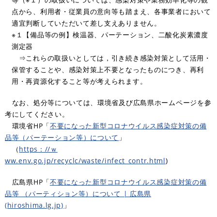
点から、利用者・従業員の意向等も踏まえ、各事業者において
適宜判断していただいて差し支えありません。
※１【備品等の例】検温器、パーテーション、二酸化炭素濃度
測定器
⇒これらの取扱いとしては，引き続き感染対策として活用・
保管することや、感染対策上不要となったものにつき、再利
用・再資源化すること等が考えられます。
なお、処分等については、環境省及び広島県ホームページを参
考にしてください。
環境省HP「
不要になった新型コロナウイルス感染症対策の備
品等（パーテーション等）について
」
（
https：//ｗ
ww.env.go.jp/recyclc/waste/infect_contr.html
)
広島県HP「
不要になった新型コロナウイルス感染症対策の備
品等 （パーティション等）について | 広島県
(hiroshima.lg.jp)
」