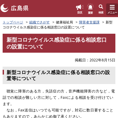
このページの本文へ
重要
防災
検索
メニュー
ペ
トップページ
組織でさがす
健康福祉局
障害者支援課
新型
ー
コロナウイルス感染症に係る相談窓口の設置について
ジ
の
新型コロナウイルス感染症に係る相談窓口
先
本
の設置について
頭
文
で
す
掲載日
2022年8月15日
。
新型コロナウイルス感染症に係る相談窓口の設
置等について
聴覚に障害のある方，失語症の方，音声機能障害の方など，電
話での相談が難しい方に対して，Faxによる相談を受け付けてい
ます。
なお，Fax送信はいつでも可能ですが，対応に数日要すること
もありますので，あらかじめ御了承ください。