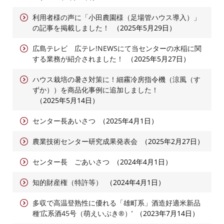
利用者様の声に「小田農園様（足場管ハウス導入）」
の記事を掲載しました！
2025年5月29日
広島テレビ 広テレ!NEWSにて当センターの水稲に関
する業務が紹介されました！
2025年5月27日
ハウス栽培の暑さ対策に！細霧冷房指令機（涼風（す
ずか））を商品化事例に追加しました！
2025年5月14日
センター長あいさつ
2025年4月1日
農業技術センター研究成果発表会
2025年2月27日
センター長 ごあいさつ
2024年4月1日
知的財産権（特許等）
2024年4月1日
多収で高温登熟性に優れる「雄町系」酒造好適米新品
種‘広系酒45号（萌えいぶき®）’
2023年7月14日