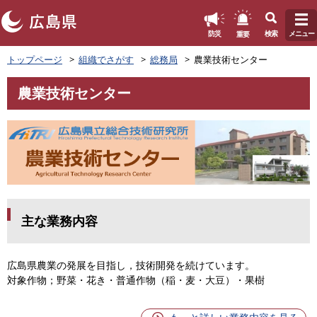
このページの本文へ
重要
防災
検索
メニュー
ペ
トップページ
組織でさがす
総務局
農業技術センター
ー
ジ
農業技術センター
の
本
先
文
頭
で
す
。
主な業務内容
広島県農業の発展を目指し，技術開発を続けています。
対象作物；野菜・花き・普通作物（稲・麦・大豆）・果樹