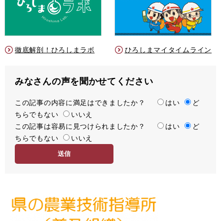
徹底解剖！ひろしまラボ
ひろしまマイタイムライン
みなさんの声を聞かせてください
この記事の内容に満足はできましたか？
満
はい
ど
ちらでもない
足
いいえ
この記事は容易に見つけられましたか？
度
容
はい
ど
ちらでもない
易
いいえ
度