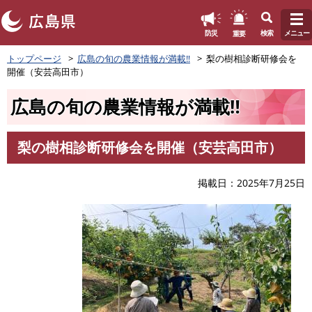
このページの本文へ
重要
防災
検索
メニュー
ペ
トップページ
広島の旬の農業情報が満載‼
梨の樹相診断研修会を
ー
開催（安芸高田市）
ジ
の
広島の旬の農業情報が満載‼
先
頭
で
梨の樹相診断研修会を開催（安芸高田市）
す
本
。
文
掲載日
2025年7月25日