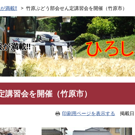
このページの本文へ
が満載‼
竹原ぶどう部会せん定講習会を開催（竹原市）
報が満載‼
定講習会を開催（竹原市）
印刷用ページを表示する
掲載日