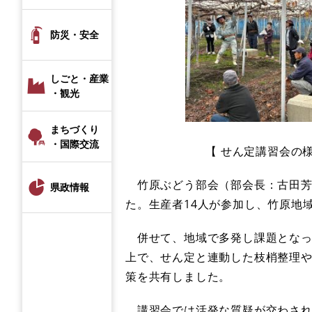
防災・安全
しごと・産業
・観光
まちづくり
・国際交流
【 せん定講習会の様子
竹原ぶどう部会（部会長：古田芳生
県政情報
た。生産者14人が参加し、竹原地
併せて、地域で多発し課題となっ
上で、せん定と連動した枝梢整理
策を共有しました。
講習会では活発な質疑が交わされ