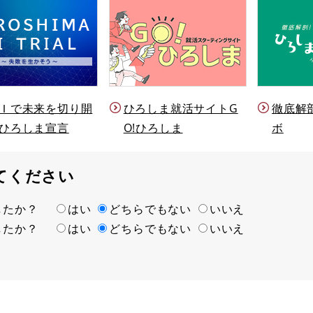
Ｉで未来を切り開
ひろしま就活サイトG
徹底解
ひろしま宣言
O!ひろしま
ボ
てください
ましたか？
はい
どちらでもない
いいえ
ましたか？
はい
どちらでもない
いいえ