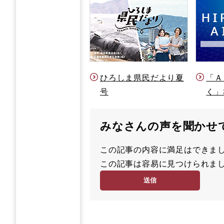
ひろしま県民だより夏
「Ａ
号
く」
みなさんの声を聞かせ
この記事の内容に満足はでき
満
この記事は容易に見つけられ
足
容
度
易
度