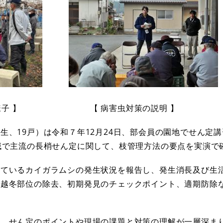
​
 】 【 病害虫対策の説明 】
、19戸）は令和７年12月24日、部会員の園地でせん定
域で主流の長梢せん定に関して、枝管理方法の要点を実演で
ているカイガラムシの発生状況を報告し、発生消長及び生
や越冬部位の除去、初期発見のチェックポイント、適期防除
、せん定のポイントや現場の課題と対策の理解が一層深ま