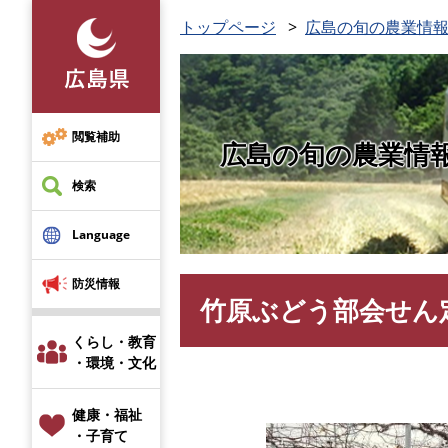
ペ
トップページ
広島の旬の農業情報
ー
ジ
の
先
頭
閲覧補助
広島の旬の農業情
で
す
検索
。
Language
防災情報
竹原ぶどう部会せん
本
文
くらし・教育
・環境・文化
健康・福祉
・子育て