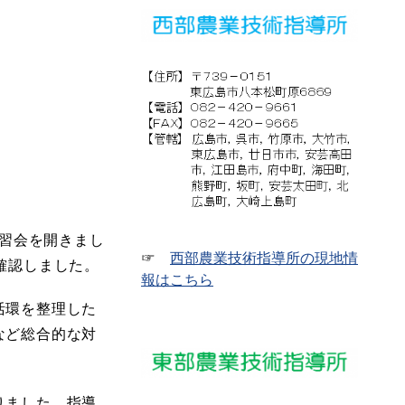
講習会を開きまし
☞
西部農業技術指導所の現地情
確認しました。
報はこちら
活環を整理した
など総合的な対
りました。指導