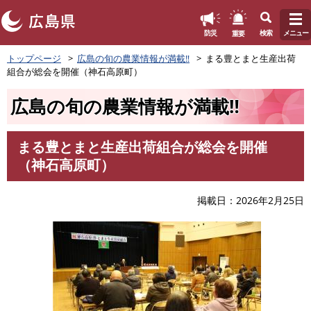
このページの本文へ
重要
防災
検索
メニュー
ペ
トップページ
広島の旬の農業情報が満載‼
まる豊とまと生産出荷
ー
組合が総会を開催（神石高原町）
ジ
の
広島の旬の農業情報が満載‼
先
頭
で
まる豊とまと生産出荷組合が総会を開催
す
本
（神石高原町）
。
文
掲載日
2026年2月25日