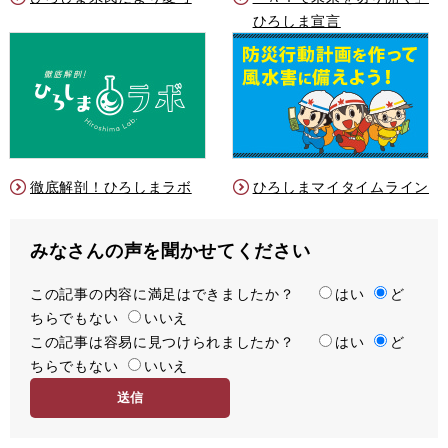
ひろしま宣言
徹底解剖！ひろしまラボ
ひろしまマイタイムライン
みなさんの声を聞かせてください
この記事の内容に満足はできましたか？
満
はい
ど
ちらでもない
足
いいえ
この記事は容易に見つけられましたか？
度
容
はい
ど
ちらでもない
易
いいえ
度