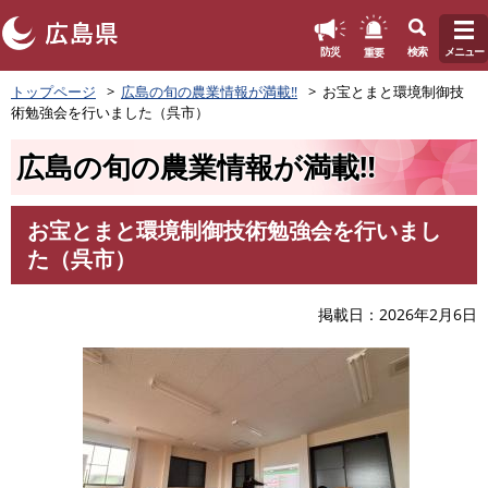
このページの本文へ
重要
防災
検索
メニュー
ペ
トップページ
広島の旬の農業情報が満載‼
お宝とまと環境制御技
ー
術勉強会を行いました（呉市）
ジ
の
広島の旬の農業情報が満載‼
先
頭
で
お宝とまと環境制御技術勉強会を行いまし
す
本
た（呉市）
。
文
掲載日
2026年2月6日