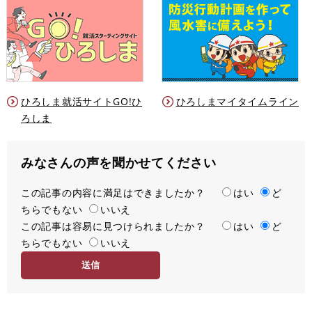
ひろしま就活サイトGO!ひ
ひろしまマイタイムライン
ろしま
みなさんの声を聞かせてください
この記事の内容に満足はできましたか？
満
はい
ど
ちらでもない
足
いいえ
この記事は容易に見つけられましたか？
度
容
はい
ど
ちらでもない
易
いいえ
度