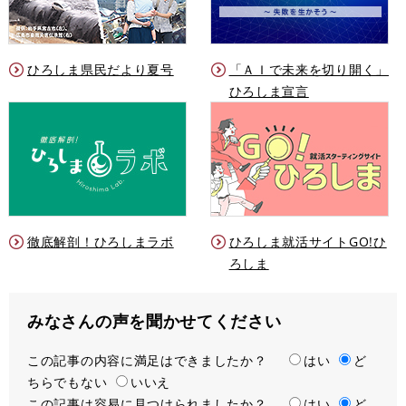
ひろしま県民だより夏号
「ＡＩで未来を切り開く」
ひろしま宣言
徹底解剖！ひろしまラボ
ひろしま就活サイトGO!ひ
ろしま
みなさんの声を聞かせてください
この記事の内容に満足はできましたか？
満
はい
ど
ちらでもない
足
いいえ
この記事は容易に見つけられましたか？
度
容
はい
ど