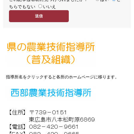
ちらでもない
易
いいえ
度
指導所名をクリックすると各所のホームページに移ります。