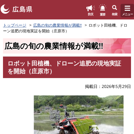
このページの本文へ
重要
防災
検索
メニュー
ペ
トップページ
広島の旬の農業情報が満載‼
ロボット田植機、ドロ
ー
ーン追肥の現地実証を開始（庄原市）
ジ
の
広島の旬の農業情報が満載‼
先
頭
で
ロボット田植機、ドローン追肥の現地実証
す
本
を開始（庄原市）
。
文
掲載日
2026年5月29日