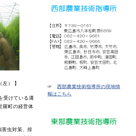
左） 】
☞
西部農業技術指導所の現地情
報はこちら
を受けている溝
世羅町の経営体
病害虫対策、排