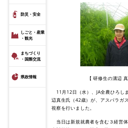
防災・安全
しごと・産業
・観光
まちづくり
・国際交流
県政情報
【 研修生の溝辺 真生氏​
11月12日（水）、JA全農ひろ
辺真生氏（42歳）が、アスパラガ
視察を行いました。
当日は新規就農者を含む３経営体