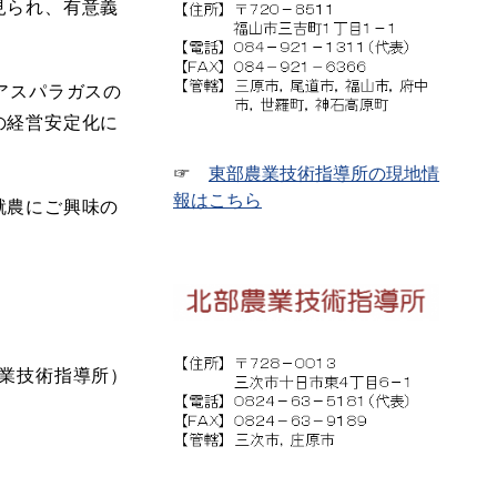
見られ、有意義
アスパラガスの
の経営安定化に
☞
東部農業技術指導所の現地情
報はこちら
就農にご興味の
：
業技術指導所）