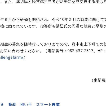
た。また、溝辺氏と経営体担当者が活発に意見交換する場も
年６月から研修を開始され、令和10年２月の就農に向けて
勉強に励まれています。指導所も溝辺氏の円滑な就農と早期
。
期生の募集を随時行っておりますので、府中市上下町での
問い合わせください。（電話番号：082-437-2317、HP
allengefarm/
）
（東部農
花き
畜産
担い手
スマート農業