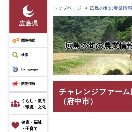
ペ
トップページ
広島の旬の農業情報
ー
ジ
の
先
頭
閲覧補助
広島の旬の農業情
で
す
検索
。
Language
防災情報
チャレンジファーム
本
文
（府中市）
くらし・教育
・環境・文化
健康・福祉
・子育て