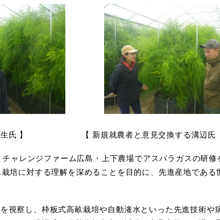
 】 【 新規就農者と意見交換する溝辺氏（
しまチャレンジファーム広島・上下農場でアスパラガスの研修
ス栽培に対する理解を深めることを目的に、先進産地である
を視察し、枠板式高畝栽培や自動潅水といった先進技術や