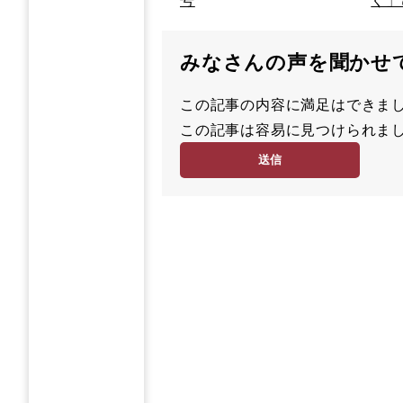
みなさんの声を聞かせ
この記事の内容に満足はでき
満
この記事は容易に見つけられ
足
容
度
易
度