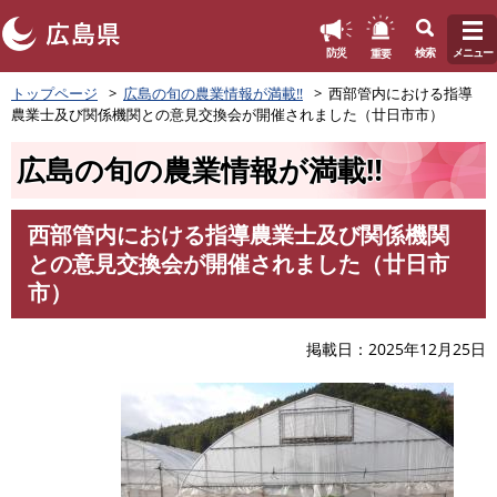
このページの本文へ
重要
防災
検索
メニュー
ペ
トップページ
広島の旬の農業情報が満載‼
西部管内における指導
ー
農業士及び関係機関との意見交換会が開催されました（廿日市市）
ジ
の
広島の旬の農業情報が満載‼
先
頭
で
西部管内における指導農業士及び関係機関
す
本
との意見交換会が開催されました（廿日市
。
文
市）
掲載日
2025年12月25日