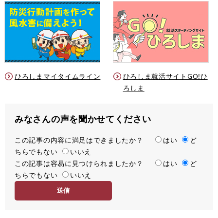
ひろしまマイタイムライン
ひろしま就活サイトGO!ひ
ろしま
みなさんの声を聞かせてください
この記事の内容に満足はできましたか？
満
はい
ど
ちらでもない
足
いいえ
この記事は容易に見つけられましたか？
度
容
はい
ど
ちらでもない
易
いいえ
度