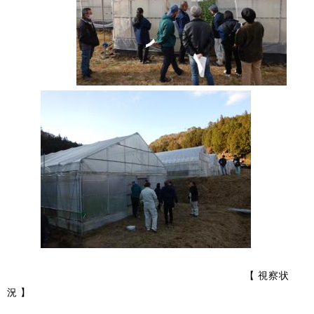
​
【 視察状
況 】