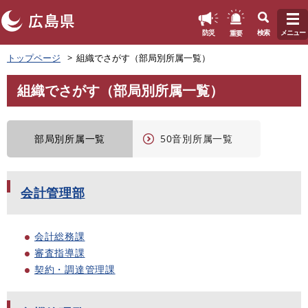
このページの本文へ
重要
防災
検索
メニュー
ペ
トップページ
組織でさがす（部局別所属一覧）
ー
ジ
組織でさがす（部局別所属一覧）
の
本
先
文
頭
で
部局別所属一覧
50音別所属一覧
す
。
会計管理部
会計総務課
審査指導課
契約・調達管理課