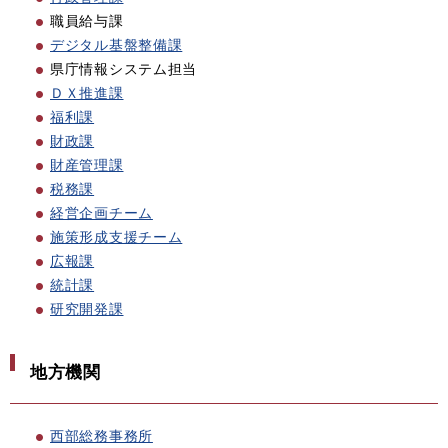
職員給与課
デジタル基盤整備課
県庁情報システム担当
ＤＸ推進課
福利課
財政課
財産管理課
税務課
経営企画チーム
施策形成支援チーム
広報課
統計課
研究開発課
地方機関
西部総務事務所