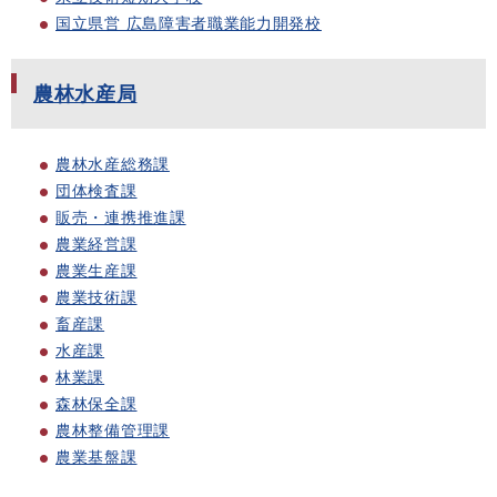
国立県営 広島障害者職業能力開発校
農林水産局
農林水産総務課
団体検査課
販売・連携推進課
農業経営課
農業生産課
農業技術課
畜産課
水産課
林業課
森林保全課
農林整備管理課
農業基盤課