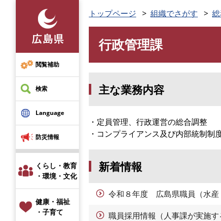
ペ
トップページ
組織でさがす
総
ー
ジ
行政管理課
の
本
先
文
頭
閲覧補助
で
主な業務内容
す
検索
。
Language
・定員管理、行政運営の総合調整
・コンプライアンス及び内部統制制
防災情報
新着情報
くらし・教育
・環境・文化
令和８年度 広島県職員（水産
健康・福祉
・子育て
職員採用情報（人事課が実施す