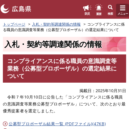
このページの本文へ
重要
防災
検索
メニュー
ペ
トップページ
入札・契約等調達関係の情報
コンプライアンスに係
ー
る職員の意識調査等業務（公募型プロポーザル）の選定結果について
ジ
の
入札・契約等調達関係の情報
先
頭
で
コンプライアンスに係る職員の意識調査等
す
本
業務（公募型プロポーザル）の選定結果に
。
文
ついて
掲載日
2025年10月31日
令和７年10月10日に公告した「コンプライアンスに係る職員
の意識調査等業務公募型プロポーザル」について、次のとおり最
優秀提案者を選定しました。
公募型プロポーザル結果一覧 (PDFファイル)(47KB)