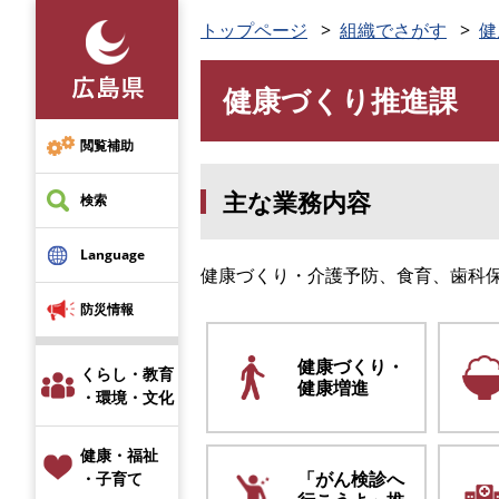
ペ
トップページ
組織でさがす
健
ー
ジ
健康づくり推進課
の
本
先
文
頭
閲覧補助
で
主な業務内容
す
検索
。
Language
健康づくり・介護予防、食育、歯科
防災情報
健康づくり・
くらし・教育
健康増進
・環境・文化
健康・福祉
「がん検診へ
・子育て