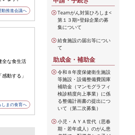
申請・手続き
運動推進会議へ
Teamがん対策ひろしま<
第１３期>登録企業の募
集について
給食施設の届出等につい
て
助成金・補助金
健全な食生活
令和８年度保健衛生施設
「感動する」
等施設・設備整備費国庫
補助金（マンモグラフィ
検診精度向上事業）に係
る整備計画書の提出につ
ろしまの食育へ
いて（第二次募集）
小児・ＡＹＡ世代（思春
期・若年成人）のがん患