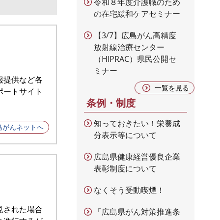
令和８年度介護職のため
の在宅緩和ケアセミナー
【3/7】広島がん高精度
放射線治療センター
（HIPRAC）県民公開セ
ミナー
報提供など各
一覧を見る
ポートサイト
条例・制度
知っておきたい！栄養成
島がんネットへ
分表示等について
広島県健康経営優良企業
表彰制度について
なくそう受動喫煙！
見された場合
「広島県がん対策推進条