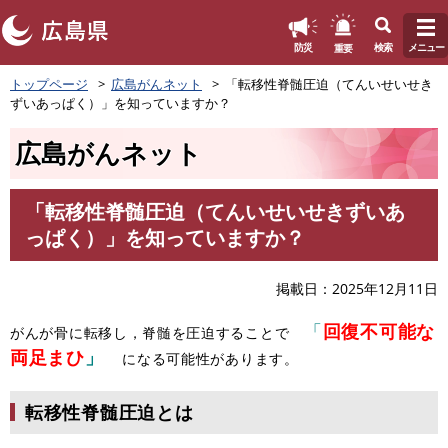
このページの本文へ
重要
防災
検索
メニュー
ペ
トップページ
広島がんネット
「転移性脊髄圧迫（てんいせいせき
ー
ずいあっぱく）」を知っていますか？
ジ
の
広島がんネット
先
頭
で
「転移性脊髄圧迫（てんいせいせきずいあ
す
本
っぱく）」を知っていますか？
。
文
掲載日
2025年12月11日
「
回復不可能な
がんが骨に転移し，脊髄を圧迫することで
両足まひ
」
になる可能性があります
。
転移性脊髄圧迫とは