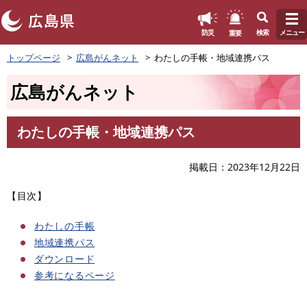
このページの本文へ
重要
防災
検索
メニュー
ペ
トップページ
広島がんネット
わたしの手帳・地域連携パス
ー
ジ
広島がんネット
の
先
頭
わたしの手帳・地域連携パス
で
本
す
文
。
掲載日
2023年12月22日
【目次】
わたしの手帳
地域連携パス
ダウンロード
参考になるページ