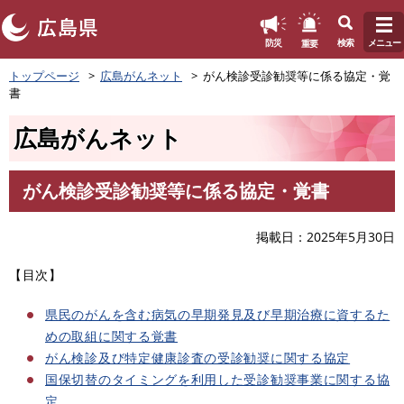
このページの本文へ
重要
防災
検索
メニュー
ペ
トップページ
広島がんネット
がん検診受診勧奨等に係る協定・覚
ー
書
ジ
の
広島がんネット
先
頭
で
がん検診受診勧奨等に係る協定・覚書
す
本
。
文
掲載日
2025年5月30日
【目次】
県民のがんを含む病気の早期発見及び早期治療に資するた
めの取組に関する覚書
がん検診及び特定健康診査の受診勧奨に関する協定
国保切替のタイミングを利用した受診勧奨事業に関する協
定