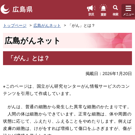
このページの本文へ
重要
防災
検索
メニュー
ペ
トップページ
広島がんネット
「がん」とは？
ー
ジ
広島がんネット
の
先
頭
「がん」とは？
で
本
す
文
。
掲載日
2026年1月20日
※このページは、国立がん研究センターがん情報サービスのコン
テンツを引用して作成しています。
がんは、普通の細胞から発生した異常な細胞のかたまりです。
人間の体は細胞からできています。正常な細胞は、体や周囲の
状態に応じて、ふえたり、ふえることをやめたりします。例えば
皮膚の細胞は、けがをすれば増殖して傷口をふさぎますが、傷が