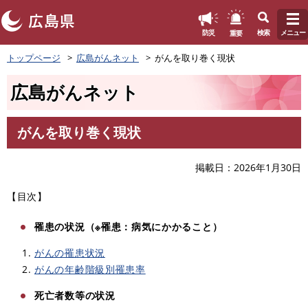
このページの本文へ
重要
防災
検索
メニュー
ペ
トップページ
広島がんネット
がんを取り巻く現状
ー
ジ
広島がんネット
の
先
頭
がんを取り巻く現状
で
本
す
文
。
掲載日
2026年1月30日
【目次】
罹患の状況（※罹患：病気にかかること）
がんの罹患状況
がんの年齢階級別罹患率
死亡者数等の状況