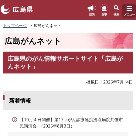
このページの本文へ
重要
防災
検索
メニュー
ペ
トップページ
広島がんネット
ー
ジ
広島がんネット
の
先
頭
広島県のがん情報サポートサイト「広島が
で
本
んネット」
す
文
。
掲載日
2026年7月14日
新着情報
【10月４日開催】第17回がん診療連携拠点病院共催市
民講演会
2026年8月3日