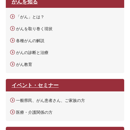
がんを知る
l
e
「がん」とは？
カ
ス
がんを取り巻く現状
タ
ム
各種がんの解説
検
索
がんの診断と治療
がん教育
イベント・セミナー
一般県民、がん患者さん、ご家族の方
医療・介護関係の方