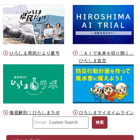
ひろしま県民だより夏号
「ＡＩで未来を切り開く」
ひろしま宣言
徹底解剖！ひろしまラボ
ひろしまマイタイムライン
G
o
o
g