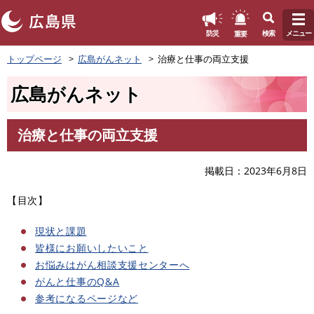
このページの本文へ
重要
防災
検索
メニュー
ペ
トップページ
広島がんネット
治療と仕事の両立支援
ー
ジ
広島がんネット
の
先
頭
治療と仕事の両立支援
で
本
す
文
。
掲載日
2023年6月8日
【目次】
現状と課題
皆様にお願いしたいこと
お悩みはがん相談支援センターへ
がんと仕事のQ&A
参考になるページなど