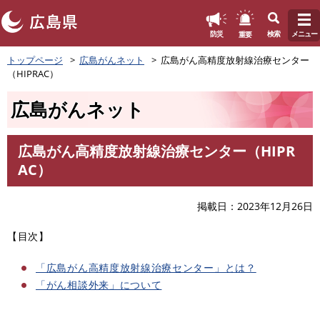
このページの本文へ
重要
防災
検索
メニュー
ペ
トップページ
広島がんネット
広島がん高精度放射線治療センター
ー
（HIPRAC）
ジ
の
広島がんネット
先
頭
で
広島がん高精度放射線治療センター（HIPR
す
本
AC）
。
文
掲載日
2023年12月26日
【目次】
「広島がん高精度放射線治療センター」とは？
「がん相談外来」について