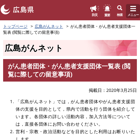
このページの本文へ
重要
防災
検索
メニュー
ペ
トップページ
広島がんネット
がん患者団体・がん患者支援団体一
ー
覧表 (閲覧に際しての留意事項)
ジ
の
広島がんネット
先
頭
で
がん患者団体・がん患者支援団体一覧表 (閲
す
本
覧に際しての留意事項)
。
文
掲載日
2020年3月25日
「広島がんネット」では，がん患者団体やがん患者支援団
体の支援を目的として，県内で活動を行う団体を紹介して
います。各団体の詳しい活動内容，加入方法等について
は，直接各団体にお問い合わせください。
営利・宗教・政治活動などを目的とした利用はお断りいた
します。