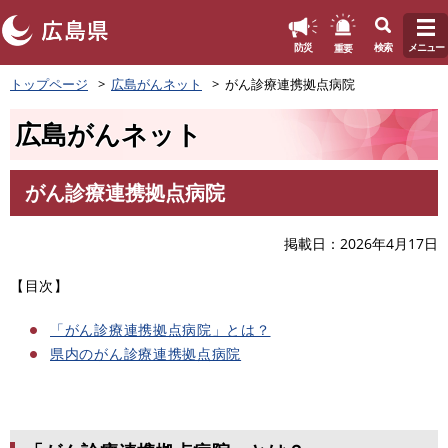
このページの本文へ
重要
防災
検索
メニュー
ペ
トップページ
広島がんネット
がん診療連携拠点病院
ー
ジ
広島がんネット
の
先
頭
がん診療連携拠点病院
で
本
す
文
。
掲載日
2026年4月17日
【目次】
「がん診療連携拠点病院」とは？
県内のがん診療連携拠点病院