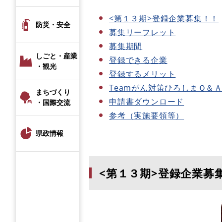
<第１３期>登録企業募集！！
防災・安全
募集リーフレット
募集期間
しごと・産業
登録できる企業
・観光
登録するメリット
Teamがん対策ひろしまＱ＆
まちづくり
申請書ダウンロード
・国際交流
参考（実施要領等）
県政情報
<第１３期>登録企業募