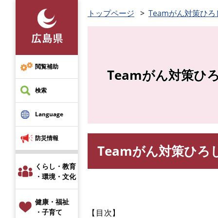
ペ
トップページ
Teamがん対策ひろ
ー
ジ
の
先
頭
閲覧補助
Teamがん対策ひ
で
す
検索
。
Language
防災情報
Teamがん対策ひろ
本
文
くらし・教育
・環境・文化
健康・福祉
【目次】
・子育て