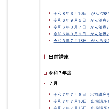
令和８年３月10日 がん治
令和６年９月５日 がん治療
令和６年３月７日 がん治療
令和５年３月９日 がん治療
令和３年７月13日 がん治
出前講座
令和７年度
７月
令和７年７月８日 出前講座
令和７年７月10日 出前講
令和７年７月15日 出前講