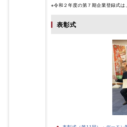
※令和２年度の第７期企業登録式は
表彰式