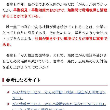
吾輩も昨年、仮の姿である人間のからだに「がん」が見つかっ
たが、
早期発見・早期治療のおかげで、短期間で現場復帰し活動
することができている。
唯一無二の存在である社員が働き続けてくれることは、企業に
とっても非常に有益であり、そのためには、諸君のような会社の
トップ自らによる、
社員が働きやすい環境づくりが非常に重要で
ある。
吾輩も「がん検診啓発特使」として、県民にがん検診を受けさ
せるための活動を続けていく。吾輩と一緒に、広島県のがん対策
を盛り上げようではないか！​
参考になるサイト
がん情報サービス がんの予防・検診（国立がん研究セン
ター）
がん情報サービス がんと診断されたあなたに知ってほし
いこと（国立がん研究センター）