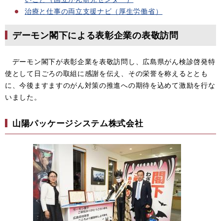
治療と仕事の両立支援ナビ（厚生労働省）
デーモン閣下による表彰企業の表敬訪問
デーモン閣下が表彰企業を表敬訪問し、広島県がん検診啓発特
使として日ごろの取組に感謝を伝え、その栄誉を称えるととも
に、今後ますますのがん対策の推進への期待を込めて激励を行な
いました。
山陽パッケージシステム株式会社