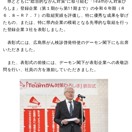
県とともに“総合的ながん対策”に取り組む「Teamがん対策ひ
ろしま」登録企業（第１期から第11期まで）の令和６年期（Ｒ
６．８～Ｒ７．７）の取組実績を評価し、特に優秀な成果を挙げ
たもの、または、特に県内企業の模範となる先導的な取組を行っ
た登録企業３社を表彰しました。
表彰式には、広島県がん検診啓発特使のデーモン閣下にも出席
いただきました。
また、表彰式の前後には、デーモン閣下が表彰企業への表敬訪
問を行い、社員の方を激励していただきました。