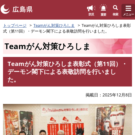
このページの本文へ
重要
防災
検索
メニュー
ペ
トップページ
Teamがん対策ひろしま
Teamがん対策ひろしま表彰
ー
式（第11回）・デーモン閣下による表敬訪問を行いました。
ジ
の
Teamがん対策ひろしま
先
頭
で
Teamがん対策ひろしま表彰式（第11回）・
す
本
デーモン閣下による表敬訪問を行いまし
。
文
た。
掲載日
2025年12月8日